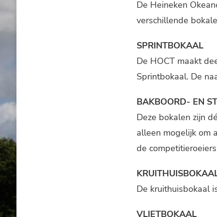
De Heineken Okeano
verschillende bokal
SPRINTBOKAAL
De HOCT maakt deel
Sprintbokaal. De naa
BAKBOORD- EN 
Deze bokalen zijn dé
alleen mogelijk om a
de competitieroeie
KRUITHUISBOKAA
De kruithuisbokaal 
VLIETBOKAAL