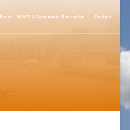
Feest – HOCT X Cassiopeia Biercantus
Contact