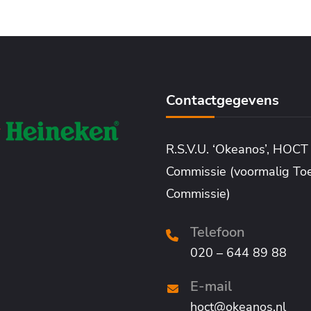
Contactgegevens
R.S.V.U. ‘Okeanos’, HOCT
Commissie (voormalig To
Commissie)
Telefoon
020 – 644 89 88
E-mail
hoct@okeanos.nl