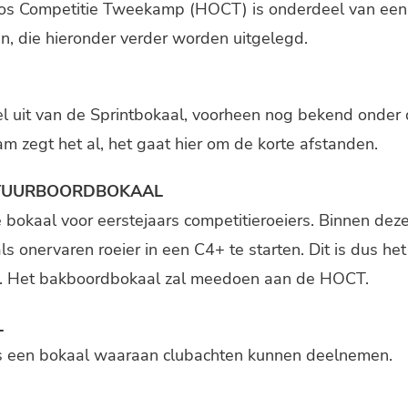
s Competitie Tweekamp (HOCT) is onderdeel van een
en, die hieronder verder worden uitgelegd.
 uit van de Sprintbokaal, voorheen nog bekend onde
m zegt het al, het gaat hier om de korte afstanden.
STUURBOORDBOKAAL
 bokaal voor eerstejaars competitieroeiers. Binnen deze
ls onervaren roeier in een C4+ te starten. Dit is dus he
rs. Het bakboordbokaal zal meedoen aan de HOCT.
L
is een bokaal waaraan clubachten kunnen deelnemen.