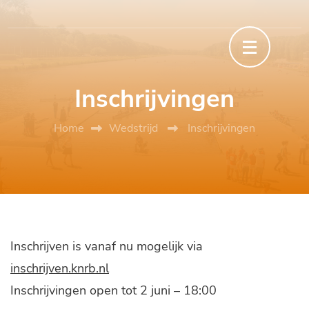
Ga
Heineken Okeanos Competitie Tweekamp
naar
inhoud
(Druk
Inschrijvingen
enter)
Home
Wedstrijd
Inschrijvingen
Inschrijven is vanaf nu mogelijk via
inschrijven.knrb.nl
Inschrijvingen open tot 2 juni – 18:00